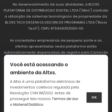
No desenvolvimento de suas atividades, a BLOXS
PLATAFORMA DE DISTRIBUICAO DIGITAL LTDA ("Altxs") contrata
a utilização de sistemas tecnológicos de propriedade da
BLOXS TECH DESENVOLVEDORA DE PROGRAMAS LTDA ("Bloxs
Tech"), CNPJ 47.594.535/0001-00.
As sociedades empresárias de pequeno porte e as
ofertas apresentadas nesta plataforma estão
automaticamente dispensadas de registro pela Comissão
de Valores Mobiliários - CVM. A CVM não analisa
Você está acessando o
previamente as ofertas. As ofertas realizadas não
implicam por parte da CVM a garantia da veracidade das
ambiente da Altxs.
informações prestadas, de adequação à legislação
A Altxs é uma plataforma eletrônica de
vigente ou julgamento sobre a qualidade da sociedade
investimentos coletivos regulada pela
empresária de pequeno porte. Antes de aceitar uma
Resolução CVM 88/2022. Antes de
oferta leia com atenção as informações essenciais da
OK
prosseguir leia nossos
Termos de Uso
oferta, em especial a seção de alertas sobre riscos.
e
Material Didático
.