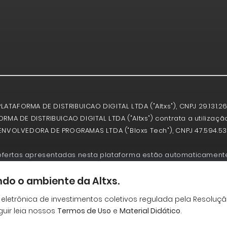
PLATAFORMA DE DISTRIBUICAO DIGITAL LTDA ("Altxs"), CNPJ 29.131
RMA DE DISTRIBUICAO DIGITAL LTDA ("Altxs") contrata a utiliza
NVOLVEDORA DE PROGRAMAS LTDA ("Bloxs Tech"), CNPJ 47.594.53
ofertas apresentadas nesta plataforma estão automaticamente
 ofertas. As ofertas realizadas não implicam por parte da CVM
sobre a qualidade da sociedade empresária de pequeno porte
do o ambiente da Altxs.
ões essenciais da oferta, em especial a seção de alertas sobr
 eletrônica de investimentos coletivos regulada pela Resoluç
guir leia nossos
Termos de Uso
e
Material Didático
.