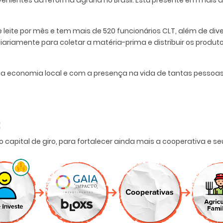
ientes da reforma agrária no Brasil. Está presente em mais de
 leite por mês e tem mais de 520 funcionários CLT, além de div
iariamente para coletar a matéria-prima e distribuir os produ
 economia local e com a presença na vida de tantas pessoas,
:
capital de giro, para fortalecer ainda mais a cooperativa e seu