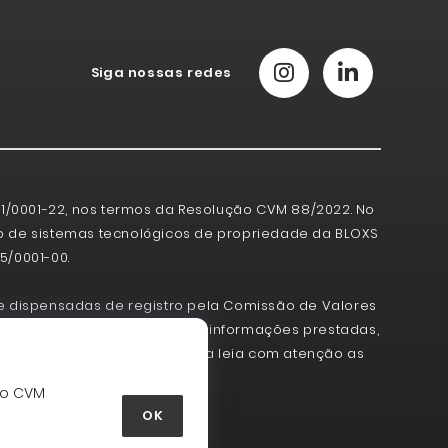
Siga nossas redes
.261/0001-22, nos termos da Resolução CVM 88/2022. No
ção de sistemas tecnológicos de propriedade da BLOXS
5/0001-00.
 dispensadas de registro pela Comissão de Valores
 a garantia da veracidade das informações prestadas,
. Antes de aceitar uma oferta leia com atenção as
e riscos.
ão CVM
OK