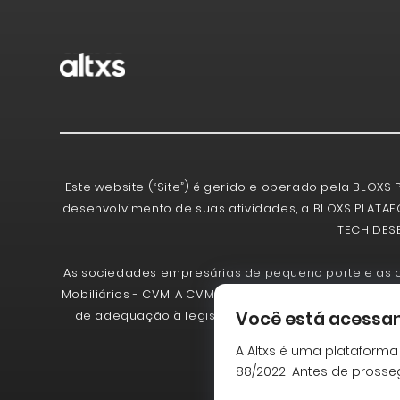
Este website (“Site”) é gerido e operado pela BLOXS 
desenvolvimento de suas atividades, a BLOXS PLATAFO
TECH DESE
As sociedades empresárias de pequeno porte e as 
Mobiliários - CVM. A CVM não analisa previamente as
de adequação à legislação vigente ou julgamento 
Você está acessan
informaç
A Altxs é uma plataforma
88/2022. Antes de prosse