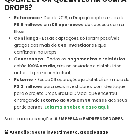
DROPS?
Referência
-
Desde 2018, a Drops já captou mais de
R$ 8 milhões
em
06 operações
de sucesso com a
Bloxs;
Confiança
- Essas captações só foram possíveis
graças aos mais de
640 investidores
que
confiaram na Drops;
Governança
- Todos os
pagamentos e relatórios
estão
100% em dia
, alguns enviados e distribuídos
antes do prazo contratual;
Retorno
-
Essas 06 operações já distribuíram mais de
R$ 3 milhões
para seus investidores, com destaque
para o projeto Drops Brasília Dívida, que encerrou
entregando
retorno de 65% em 36 meses
aos seus
participantes.
Leia mais sobre o caso aqui
!
Saiba mais nas seções
A EMPRESA e EMPREENDEDORES.
🚨
Atenção: Neste investimento, a sociedade