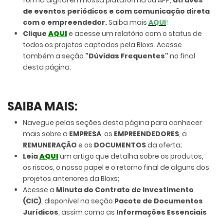
forma digital em nossa plataforma ou APP,
através
de eventos periódicos e com comunicação direta
com o empreendedor.
Saiba mais
AQUI
!
Clique
AQUI
e acesse um relatório com o status de
todos os projetos captados pela Bloxs. Acesse
também a seção
"Dúvidas Frequentes"
no final
desta página.
SAIBA MAIS:
Navegue pelas seções desta página para conhecer
mais sobre a
EMPRESA
, os
EMPREENDEDORES
, a
REMUNERAÇÃO
e os
DOCUMENTOS
da oferta;
Leia
AQUI
um artigo que detalha sobre os produtos,
os riscos, o nosso papel e o retorno final de alguns dos
projetos anteriores da Bloxs;
Acesse a
Minuta do Contrato de Investimento
(CIC)
, disponível na seção
Pacote de Documentos
Jurídicos
, assim como as
Informações Essenciais