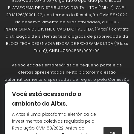
Este website (“Site”) é gerido e operado pela BLOXS
PLATAFORMA DE DISTRIBUICAO DIGITAL LTDA ("Altxs"), CNPJ
29.131.261/0001-22, nos termos da Resolução CVM 88/2022.
No desenvolvimento de suas atividades, a BLOXS
PLATAFORMA DE DISTRIBUICAO DIGITAL LTDA ("Altxs") contrata
a utilização de sistemas tecnológicos de propriedade da
BLOXS TECH DESENVOLVEDORA DE PROGRAMAS LTDA ("Bloxs
Tech"), CNPJ 47.594.535/0001-00.
As sociedades empresárias de pequeno porte e as
ofertas apresentadas nesta plataforma estão
automaticamente dispensadas de registro pela Comissão
de Valores Mobiliários - CVM. A CVM não analisa
Você está acessando o
previamente as ofertas. As ofertas realizadas não
implicam por parte da CVM a garantia da veracidade das
ambiente da Altxs.
informações prestadas, de adequação à legislação
A Altxs é uma plataforma eletrônica de
vigente ou julgamento sobre a qualidade da sociedade
investimentos coletivos regulada pela
empresária de pequeno porte. Antes de aceitar uma
Resolução CVM 88/2022. Antes de
oferta leia com atenção as informações essenciais da
OK