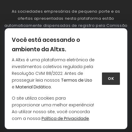
As sociedades empresárias de pequeno porte e as
ofertas apresentadas nesta plataforma estão
automaticamente dispensadas de registro pela Comissão
de Valores Mobiliários - CVM. A CVM não analisa
Você está acessando o
previamente as ofertas. As ofertas realizadas não
implicam por parte da CVM a garantia da veracidade das
ambiente da Altxs.
informações prestadas, de adequação à legislação
A Altxs é uma plataforma eletrônica de
vigente ou julgamento sobre a qualidade da sociedade
investimentos coletivos regulada pela
empresária de pequeno porte. Antes de aceitar uma
Resolução CVM 88/2022. Antes de
oferta leia com atenção as informações essenciais da
OK
prosseguir leia nossos
Termos de Uso
oferta, em especial a seção de alertas sobre riscos.
e
Material Didático
.
O site utiliza cookies para
BLOXS PLATAFORMA DE DISTRIBUICAO DIGITAL LTDA | CNPJ:
proporcionar uma melhor experiência!
29.131.261/0001-22
Ao utilizar nosso site, você concorda
Copyright © 2026 - Todos os direitos reservados
com a nossa
Política de Privacidade
.