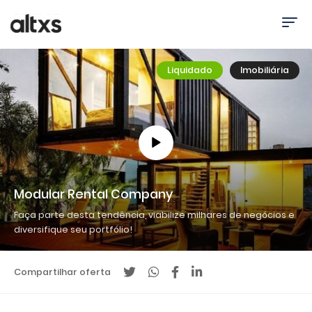
Liquidado
Imobiliária
Modular Rental Company
Faça parte desta tendência, viabilize milhares de negócios e
diversifique seu portfólio!
Compartilhar oferta