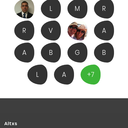
L
M
R
R
V
A
A
B
G
B
L
A
+7
Altxs