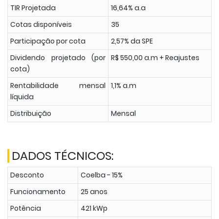
TIR Projetada
16,64% a.a
Cotas disponíveis
35
Participação por cota
2,57% da SPE
Dividendo projetado (por
R$ 550,00 a.m + Reajustes
cota)
Rentabilidade mensal
1,1% a.m
líquida
Distribuição
Mensal
DADOS TÉCNICOS:
Desconto
Coelba - 15%
Funcionamento
25 anos
Potência
421 kWp