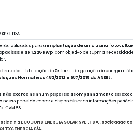
 SPE LTDA
erão utilizados para a
i
mplantação de uma usina fotovoltai
apacidade de 1.225 kWp
, com objetivo de suprir a necessid
or.
 firmados de Locação do Sistema de geração de energia elétric
luções Normativas 482/2012 e 687/2015 da ANEEL.
xs não exerce nenhum papel de acompanhamento da execu
nosso papel de cobrar e disponibilizar as informações periódi
ão CVM 88.
estida é a ECOCOND ENERGIA SOLAR SPE LTDA , sociedade co
OLTXS ENERGIA S/A.