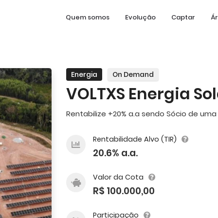
Quem somos
Evolução
Captar
Ár
Energia
On Demand
VOLTXS Energia Sol
Rentabilize +20% a.a sendo Sócio de uma 
Rentabilidade Alvo (TIR)
20.6% a.a.
Valor da Cota
R$ 100.000,00
Participação