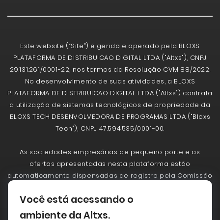
Este website (“Site”) é gerido e operado pela BLOXS
PLATAFORMA DE DISTRIBUICAO DIGITAL LTDA ("Altxs"), CNPJ
29.131.261/0001-22, nos termos da Resolução CVM 88/2022.
No desenvolvimento de suas atividades, a BLOXS
PLATAFORMA DE DISTRIBUICAO DIGITAL LTDA ("Altxs") contrata
a utilização de sistemas tecnológicos de propriedade da
BLOXS TECH DESENVOLVEDORA DE PROGRAMAS LTDA ("Bloxs
Tech"), CNPJ 47.594.535/0001-00.
As sociedades empresárias de pequeno porte e as
ofertas apresentadas nesta plataforma estão
automaticamente dispensadas de registro pela Comissão
de Valores Mobiliários - CVM. A CVM não analisa
Você está acessando o
previamente as ofertas. As ofertas realizadas não
implicam por parte da CVM a garantia da veracidade das
ambiente da Altxs.