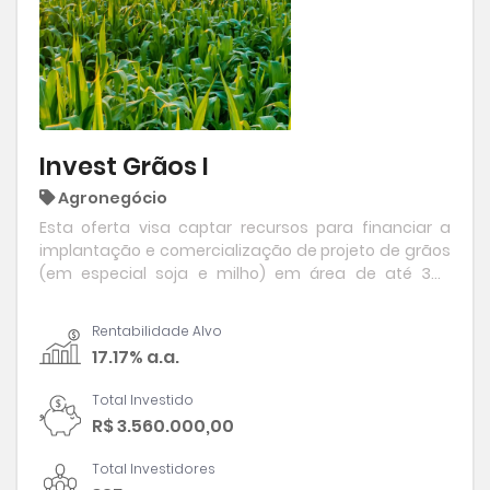
Invest Grãos I
Agronegócio
Esta oferta visa captar recursos para financiar a
implantação e comercialização de projeto de grãos
(em especial soja e milho) em área de até 300
hectares, localizada no município de Goiatins/TO. A
área é parte do arrendamento realizado pela
Rentabilidade Alvo
Sociedade Investida da Fazenda Escondido, que
17.17% a.a.
totaliza 1.683 hectares agricultáveis.
Total Investido
R$ 3.560.000,00
Total Investidores