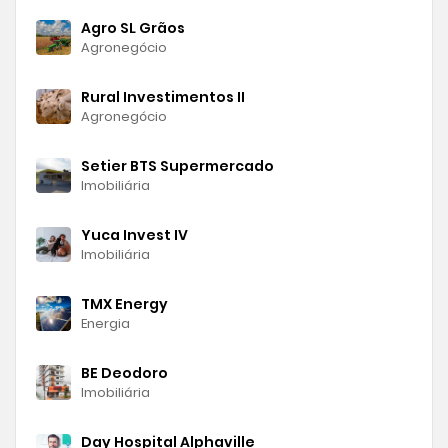
Agro SL Grãos
Agronegócio
Rural Investimentos II
Agronegócio
Setier BTS Supermercado
Imobiliária
Yuca Invest IV
Imobiliária
TMX Energy
Energia
BE Deodoro
Imobiliária
Day Hospital Alphaville