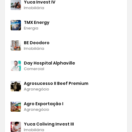
Yuca Invest IV
Imobiliária
TMX Energy
Energia
BE Deodoro
Imobiliária
Day Hospital Alphaville
Comercial
Agrosucesso II Beef Premium
Agronegócio
Agro Exportação I
Agronegócio
Yuca Coliving Invest III
Imobiliária