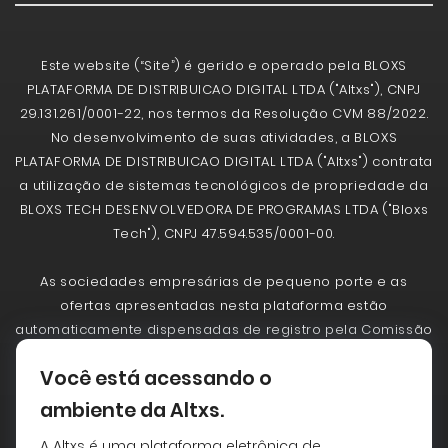
Este website (“Site”) é gerido e operado pela BLOXS
PLATAFORMA DE DISTRIBUICAO DIGITAL LTDA ("Altxs"), CNPJ
29.131.261/0001-22, nos termos da Resolução CVM 88/2022.
No desenvolvimento de suas atividades, a BLOXS
PLATAFORMA DE DISTRIBUICAO DIGITAL LTDA ("Altxs") contrata
a utilização de sistemas tecnológicos de propriedade da
BLOXS TECH DESENVOLVEDORA DE PROGRAMAS LTDA ("Bloxs
Tech"), CNPJ 47.594.535/0001-00.
As sociedades empresárias de pequeno porte e as
ofertas apresentadas nesta plataforma estão
automaticamente dispensadas de registro pela Comissão
de Valores Mobiliários - CVM. A CVM não analisa
Você está acessando o
previamente as ofertas. As ofertas realizadas não
implicam por parte da CVM a garantia da veracidade das
ambiente da Altxs.
informações prestadas, de adequação à legislação
A Altxs é uma plataforma eletrônica de